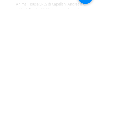
Animal House SRLS di Capellani Andrea & C.
Via Adige 3 • 20135 Milano (sede legale)
349 555 9227
P. IVA
10603410969
Capitale sociale: 10.000,00 €
Registro Imprese: Milano
R.E.A. Milano
2544873
Pec:
animalhousesrls19
@pec.it
ANIMALI PER LA VITA
Ricevi tutte le novità di Animal House
Accetto la vostra Privacy Policy
Sottoscrivimi