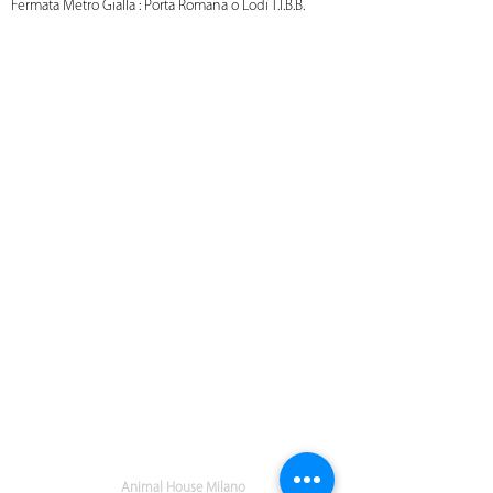
Fermata Metro Gialla : Porta Romana o Lodi T.I.B.B.
Animal House Milano