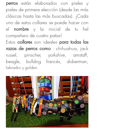
perros
están elaborados con pieles y
pieles de primera elección (desde las más
clásicas hasta las más buscadas). ¡Cada
uno de estos collares se puede hacer con
el
nombre
y la inicial de tu fiel
compañero de cuatro patas!
Estos
collares
son ideales
para todas las
razas de perros como
: chihuahua, jack
russel, pinscher, yorkshire, amstaff,
beagle, bulldog francés, doberman,
labrador y golden.