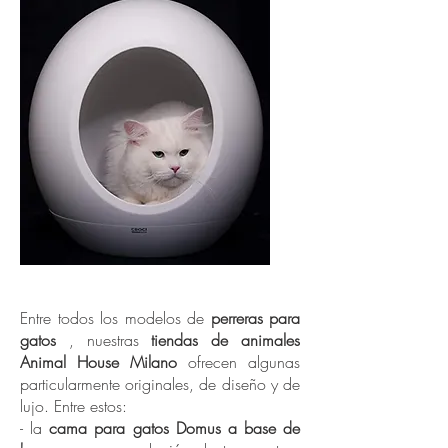
Perro de lujo accesorio
Entre todos los modelos de
perreras para
gatos
, nuestras
tiendas de animales
Animal House Milano
ofrecen algunas
particularmente originales, de diseño y de
lujo. Entre estos:
- la
cama para gatos Domus a base de