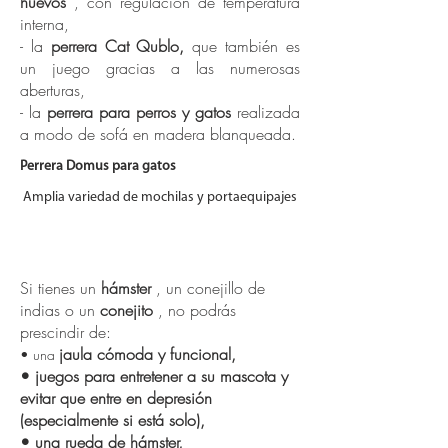
huevos
, con regulación de temperatura
interna,
- la
perrera Cat Qublo,
que también es
un juego gracias a las numerosas
aberturas,
- la
perrera para perros y gatos
realizada
a modo de sofá en madera blanqueada.
Perrera Domus para gatos
Amplia variedad de mochilas y portaequipajes
Accesorios para hámsters,
cobayas y conejos:
Si tienes un
hámster
, un conejillo de
indias o un
conejito
, no podrás
prescindir de:
jaula cómoda y funcional,
• una
• juegos para entretener a su mascota y
evitar que entre en depresión
(especialmente si está solo),
• una rueda de hámster,