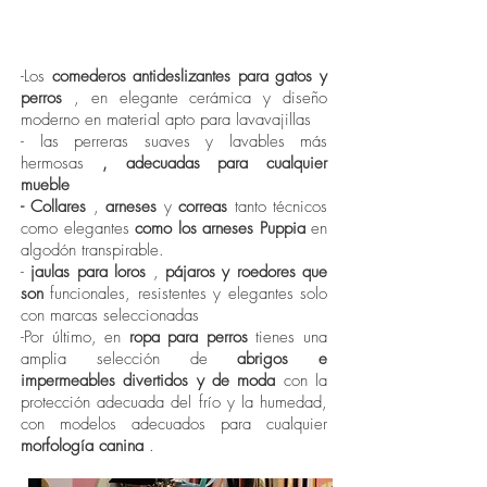
En nuestras tiendas podrás encontrar: todos
los mejores complementos para perros por
calidad, tecnología y diseño como:
-Los
comederos antideslizantes para gatos y
perros
, en elegante cerámica y diseño
moderno en material apto para lavavajillas
- las perreras suaves y lavables más
hermosas
, adecuadas para cualquier
mueble
- Collares
,
arneses
y
correas
tanto técnicos
como elegantes
como los arneses Puppia
en
algodón transpirable.
-
jaulas para loros
,
pájaros y roedores que
son
funcionales, resistentes y elegantes solo
con marcas seleccionadas
-Por último, en
ropa para perros
tienes una
amplia selección de
abrigos e
impermeables divertidos y de moda
con la
protección adecuada del frío y la humedad,
con modelos adecuados para cualquier
morfología canina
.