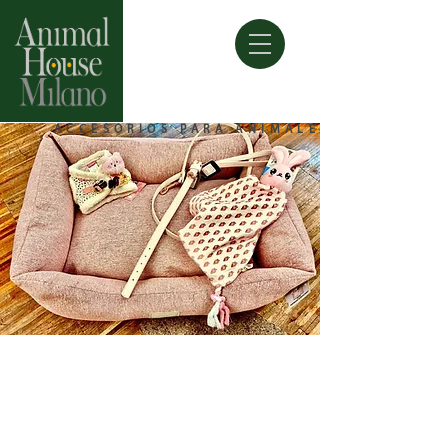
ACCESORIOS PARA ANIMALES
Accesorios para mascotas:
estilo, elegancia, salud
¡Todo lo mejor en las tiendas
AnimalHouseMilano!