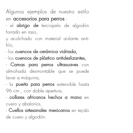
Accesorio de lujo para perros
Algunos ejemplos de nuestro estilo
en
accesorios para perros
:
- el
abrigo de
terciopelo de algodón
forrado en raso,
y acolchado con material aislante anti-
frío,
- los
cuencos de cerámica vidriada,
- los
cuencos de plástico antideslizantes,
-
Camas para perros ultrasuaves
con
almohada desmontable que se puede
lavar a máquina,
- la
puerta para perros
extensible hasta
96 cm., con doble apertura,
-
collares africanos hechos a mano
en
cuero y abalorios,
-
Cuellos artesanales mexicanos
en tejido
de cuero y algodón.
The lux: collares y correas