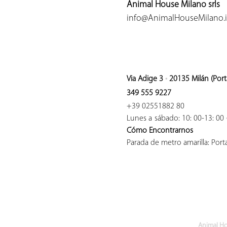
Animal House Milano srls
info@AnimalHouseMilano.i
Via Adige 3
•
20135 Milán (Por
349 555 9227
+39 02551882 80
Lunes a
sábado: 10: 00-13: 00
Cómo Encontrarnos
Parada de metro amarilla: Por
ANIMALES PARA LA VIDA
Animal Ho