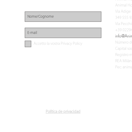
Ricevi tutte le novità di Animal House
Animal Ho
Via Adige 
349 555 9
Via Pecchi
+39 02294
info@Ani
Número d
Accetto la vostra Privacy Policy
Capital soc
Sottoscrivimi
Registro m
REA Milá
Pec:
anima
Política de privacidad