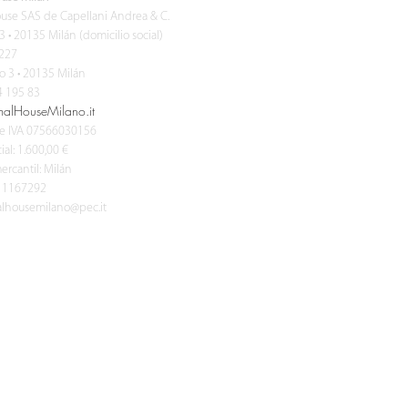
use SAS de Capellani Andrea & C.
3 • 20135 Milán (domicilio social)
227
o 3 • 20135 Milán
 195 83
malHouseMilano.it
e IVA 07566030156
ial: 1.600,00 €
ercantil: Milán
n 1167292
lhousemilano@pec.it