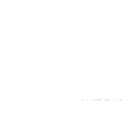
Gestionado por
Jacopo Capellani
Fotógrafo: Jacopo Capellani
diseño web por Claus Miller