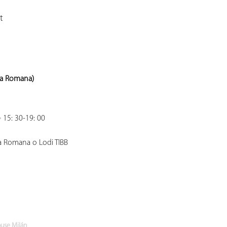
t
ta Romana)
•
15: 30-19: 00
ta Romana o Lodi TIBB
use Milán