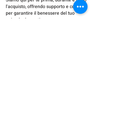
Siamo qui per te prima, durante e dopo
l'acquisto, offrendo supporto e consigli
per garantire il benessere del tuo
animale domestico.
Non aspettare! Trova il tuo nuovo
miglior
e amico nel nostro negozio di
animali e scopri come è facile portarlo
a casa con il nostro conveniente piano
di pagamento a rate. La felicità pelosa
ti aspetta!
Ti aspettiamo in
Via Adige 3
(M. Porta
Romana).
Maison des animaux Milan
Animal House SAS par Capellani Andrea & C.
Via Adige 3 • 20135 Milan (siège social)
349 555 9227
Via Pecchio 3 • 20135 Milan
+39 02 294 195 83