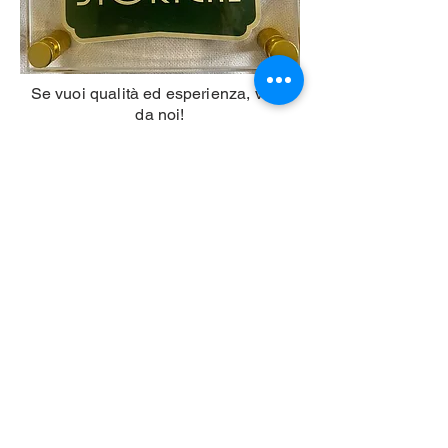
Se vuoi qualità ed esperienza, vieni
da noi!
anche la nostra regione ci ha premiato
per la nostra esperienza dopo 40 anni
di attività
Animal House Milano
Animal House SRLS di Capellani Andrea & C.
Via Adige 3 • 20135 Milano (sede legale)
349 555 9227
P. IVA
10603410969
Capitale sociale: 10.000,00 €
Registro Imprese: Milano